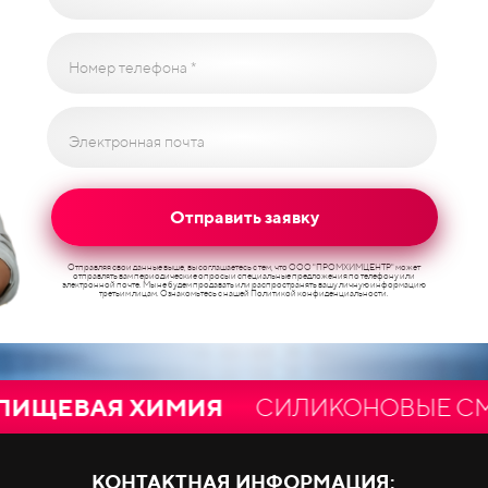
Номер телефона *
Электронная почта
Отправить заявку
Отправляя свои данные выше, вы соглашаетесь с тем, что ООО "ПРОМХИМЦЕНТР" может
отправлять вам периодические опросы и специальные предложения по телефону или
электронной почте. Мы не будем продавать или распространять вашу личную информацию
третьим лицам. Ознакомьтесь с нашей Политикой конфиденциальности.
ВАЯ ХИМИЯ
СИЛИКОНОВЫЕ СМАЗКИ
С
КОНТАКТНАЯ ИНФОРМАЦИЯ: