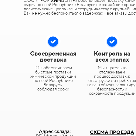
ООО «ПРОМ
ХИМ
ЦЕНТР» обеспечивает поставку химич
сырья по всей Республике Беларусь в кратчайшие срок
логистическим цепочкам и сотрудничеству с крупнейши
Вам не нужно беспокоиться о задержках – все заказы дос
Своевременная
Контроль на
доставка
всех этапах
Мы обеспечиваем
Мы тщательно
быстрые поставки
отслеживаем
химической продукции
процесс доставки:
по всей Республике
от загрузки до прибытия
Беларусь,
на ваш объект, гарантиру
соблюдая сроки
безопасность и
сохранность продукции
Адрес склада:
СХЕМА ПРОЕЗДА