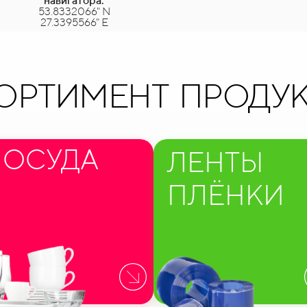
навигатора:
53.8332066" N
27.3395566" E
ОРТИМЕНТ ПРОДУ
ПОСУДА
ЛЕНТЫ
ПЛЁНКИ