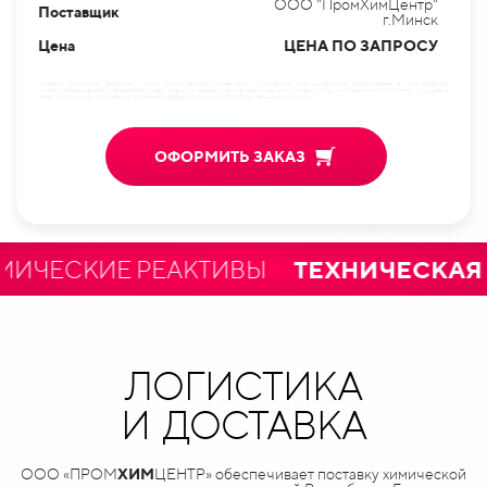
ООО "ПромХимЦентр"
Поставщик
г.Минск
Цена
ЦЕНА ПО ЗАПРОСУ
Известь гидратная, Беларусь, химия, строительные материалы, химическая промышленность, восстановление, производство,
гидратированные соли, переработка, дезинфекция, обезвоживание, реактивы для синтеза, кальцинирование, катализатор, улучшение
почвы, агрохимия, химические компоненты, добавки, стабильность, строительные химикаты
ОФОРМИТЬ ЗАКАЗ
ЕСКИЕ РЕАКТИВЫ
ТЕХНИЧЕСКАЯ И 
ЛОГИСТИКА
И ДОСТАВКА
ООО «ПРОМ
ХИМ
ЦЕНТР» обеспечивает поставку химической