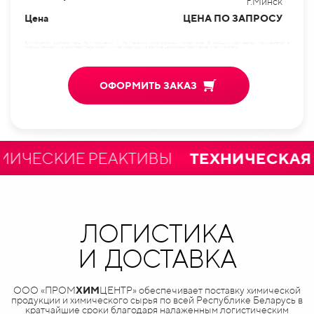
г.Минск
Цена
ЦЕНА ПО ЗАПРОСУ
Бутилацетат, растворитель при получении и применении лакокрасочных материалов. В больших количествах применяется в
промышленности как растворитель масел и жиров, хлоркаучука, эфиров целлюлозы, полимеров, смол и прочего.
ОФОРМИТЬ ЗАКАЗ
ЕСКИЕ РЕАКТИВЫ
ТЕХНИЧЕСКАЯ И
ЛОГИСТИКА
И ДОСТАВКА
ООО «ПРОМ
ХИМ
ЦЕНТР» обеспечивает поставку химической
продукции и химического сырья по всей Республике Беларусь в
кратчайшие сроки благодаря налаженным логистическим