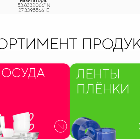
навигатора:
53.8332066" N
27.3395566" E
ОРТИМЕНТ ПРОДУ
ПОСУДА
ЛЕНТЫ
ПЛЁНКИ