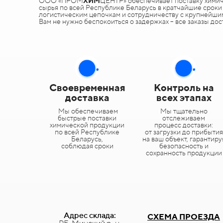
ООО «ПРОМ
ХИМ
ЦЕНТР» обеспечивает поставку химич
сырья по всей Республике Беларусь в кратчайшие срок
логистическим цепочкам и сотрудничеству с крупнейши
Вам не нужно беспокоиться о задержках – все заказы дос
Своевременная
Контроль на
доставка
всех этапах
Мы обеспечиваем
Мы тщательно
быстрые поставки
отслеживаем
химической продукции
процесс доставки:
по всей Республике
от загрузки до прибытия
Беларусь,
на ваш объект, гарантиру
соблюдая сроки
безопасность и
сохранность продукции
Адрес склада:
СХЕМА ПРОЕЗДА