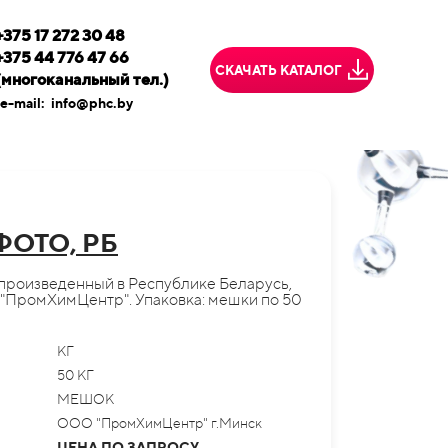
+375 17 272 30 48
+375 44 776 47 66
СКАЧАТЬ КАТАЛОГ
(многоканальный тел.)
e-mail:
info@phc.by
ОТО, РБ
произведенный в Республике Беларусь,
"ПромХимЦентр". Упаковка: мешки по 50
КГ
50 КГ
МЕШОК
ООО "ПромХимЦентр" г.Минск
ЦЕНА ПО ЗАПРОСУ