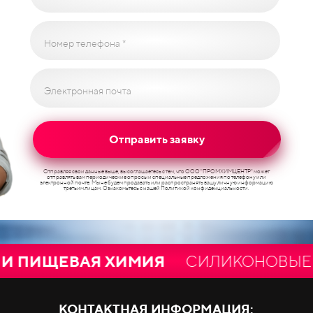
Номер телефона *
Электронная почта
Отправить заявку
Отправляя свои данные выше, вы соглашаетесь с тем, что ООО "ПРОМХИМЦЕНТР" может
отправлять вам периодические опросы и специальные предложения по телефону или
электронной почте. Мы не будем продавать или распространять вашу личную информацию
третьим лицам. Ознакомьтесь с нашей Политикой конфиденциальности.
ЩЕВАЯ ХИМИЯ
СИЛИКОНОВЫЕ СМАЗК
КОНТАКТНАЯ ИНФОРМАЦИЯ: