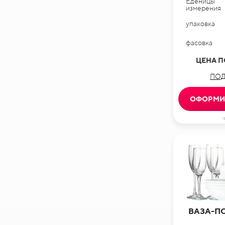
Еденицы
измерения
упаковка
фасовка
ЦЕНА П
ПОД
ОФОРМИТ
i
ВАЗА-П