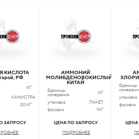
Я КИСЛОТА
АММОНИЙ
А
 тарой, РФ
МОЛИБДЕНОВОКИСЛЫЙ,
ХЛОРИ
КИТАЙ
Еденицы
КГ
измерени
Еденицы
КГ
измерения
КАНИСТРА
упаковка
упаковка
ПАКЕТ
30 КГ
фасовка
фасовка
1КГ
О ЗАПРОСУ
ЦЕНА ПО ЗАПРОСУ
ЦЕНА
РОБНЕЕ
ПОДРОБНЕЕ
П