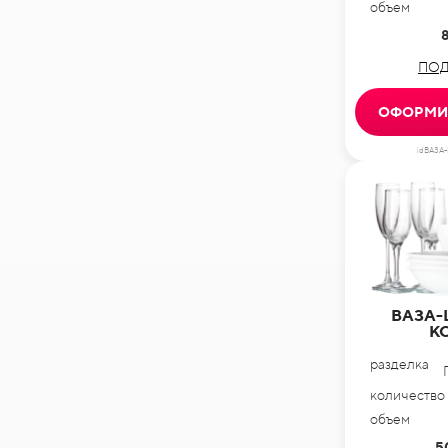
объем
ПОД
ОФОРМИТ
idВАЗА
ВАЗА-
К
разделка
количество
объем
5