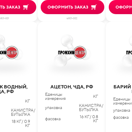
Ь ЗАКАЗ
ОФОРМИТЬ ЗАКАЗ
ОФОРМ
d801-001
id801-002
К ВОДНЫЙ,
АЦЕТОН, ЧДА, РФ
БАРИЙ
А, РФ
Еденицы
КГ
измерения
Еденицы
КГ
измерени
КАНИСТРА/
упаковка
БУТЫЛКА
КАНИСТРА/
упаковка
БУТЫЛКА
16 КГ/ 0.8
фасовка
фасовка
КГ
18 КГ/ 0.9
КГ