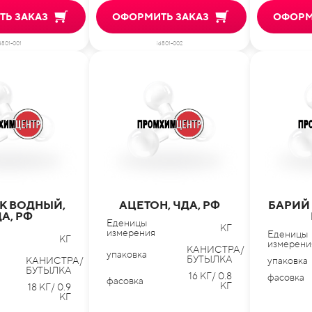
Ь ЗАКАЗ
ОФОРМИТЬ ЗАКАЗ
ОФОРМ
d801-001
id801-002
К ВОДНЫЙ,
АЦЕТОН, ЧДА, РФ
БАРИЙ
А, РФ
Еденицы
КГ
измерения
Еденицы
КГ
измерени
КАНИСТРА/
упаковка
БУТЫЛКА
КАНИСТРА/
упаковка
БУТЫЛКА
16 КГ/ 0.8
фасовка
фасовка
КГ
18 КГ/ 0.9
КГ