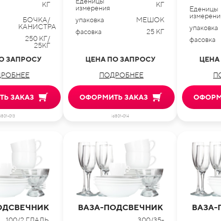
Еденицы
КГ
КГ
измерения
Еденицы
измерени
БОЧКА/
упаковка
МЕШОК
КАНИСТРА
упаковка
фасовка
25 КГ
250 КГ/
фасовка
25КГ
О ЗАПРОСУ
ЦЕНА ПО ЗАПРОСУ
ЦЕНА
РОБНЕЕ
ПОДРОБНЕЕ
П
Ь ЗАКАЗ
ОФОРМИТЬ ЗАКАЗ
ОФОРМ
d801-013
id801-014
ОДСВЕЧНИК
ВАЗА-ПОДСВЕЧНИК
ВАЗА-
100/2 ГЛАДЬ,
300/35-