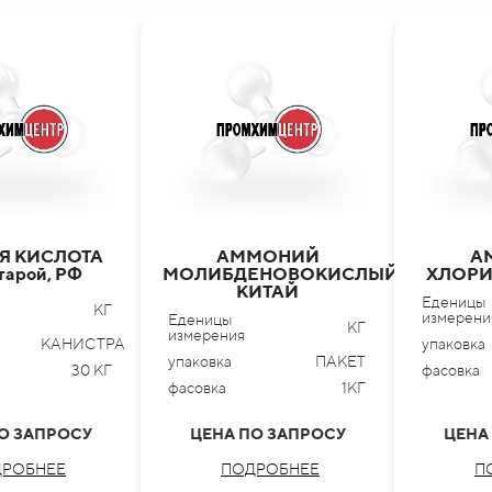
Я КИСЛОТА
АММОНИЙ
А
 тарой, РФ
МОЛИБДЕНОВОКИСЛЫЙ,
ХЛОРИ
КИТАЙ
Еденицы
КГ
измерени
Еденицы
КГ
измерения
КАНИСТРА
упаковка
упаковка
ПАКЕТ
30 КГ
фасовка
фасовка
1КГ
О ЗАПРОСУ
ЦЕНА ПО ЗАПРОСУ
ЦЕНА
РОБНЕЕ
ПОДРОБНЕЕ
П