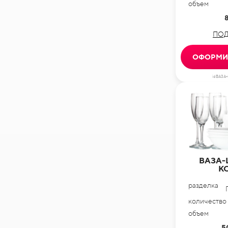
объем
ПОД
ОФОРМИТ
idВАЗА
ВАЗА-
К
разделка
количество
объем
5