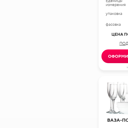
Еденицы
измерения
упаковка
фасовка
ЦЕНА П
ПОД
ОФОРМИТ
i
ВАЗА-П